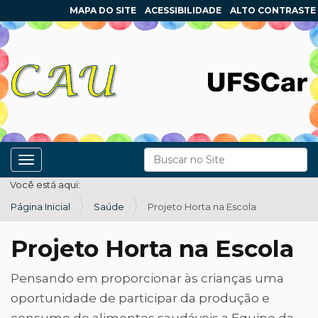
MAPA DO SITE
ACESSIBILIDADE
ALTO CONTRASTE
N
Busca
Toggle navigation
a
Busca Avançada…
Você está aqui:
v
Página Inicial
Saúde
Projeto Horta na Escola
e
g
Projeto Horta na Escola
a
ç
Pensando em proporcionar às crianças uma
ã
oportunidade de participar da produção e
o