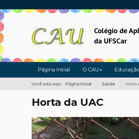
Colégio de Ap
da UFSCar
N
Página Inicial
O CAU
Educaçã
a
v
Você está aqui:
Página Inicial
Saúde
Horta
e
Horta da UAC
g
a
ç
ã
o