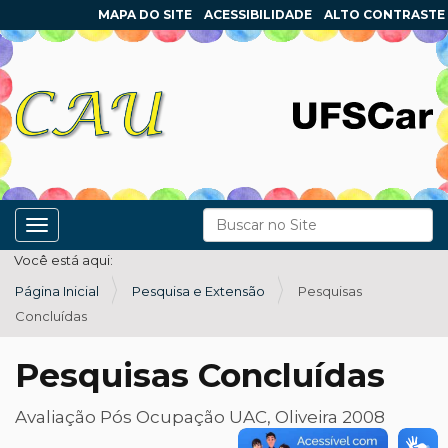
MAPA DO SITE
ACESSIBILIDADE
ALTO CONTRASTE
N
Busca
Toggle navigation
a
Busca Avançada…
Você está aqui:
v
Página Inicial
Pesquisa e Extensão
Pesquisas
e
Concluídas
g
a
Pesquisas Concluídas
ç
ã
Avaliação Pós Ocupação UAC, Oliveira 2008
o