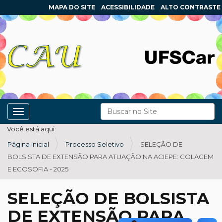
MAPA DO SITE
ACESSIBILIDADE
ALTO CONTRASTE
N
Busca
Toggle navigation
a
Busca Avançada…
Você está aqui:
v
Página Inicial
Processo Seletivo
SELEÇÃO DE
e
BOLSISTA DE EXTENSÃO PARA ATUAÇÃO NA ACIEPE: COLAGEM
g
E ECOSOFIA - 2025
a
ç
SELEÇÃO DE BOLSISTA
ã
DE EXTENSÃO PARA
o