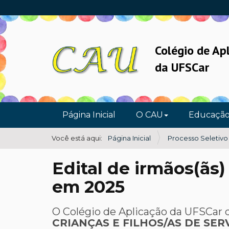
Colégio de Ap
da UFSCar
N
Página Inicial
O CAU
Educaçã
a
v
Você está aqui:
Página Inicial
Processo Seletivo
e
Edital de irmãos(ãs)
g
a
em 2025
ç
ã
O Colégio de Aplicação da UFSCar d
CRIANÇAS E FILHOS/AS DE SER
o