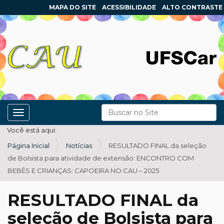
MAPA DO SITE
ACESSIBILIDADE
ALTO CONTRASTE
N
Busca
Toggle navigation
a
Busca Avançada…
Você está aqui:
v
Página Inicial
Notícias
RESULTADO FINAL da seleção
e
de Bolsista para atividade de extensão: ENCONTRO COM
g
BEBÊS E CRIANÇAS: CAPOEIRA NO CAU – 2025
a
ç
RESULTADO FINAL da
ã
seleção de Bolsista para
o