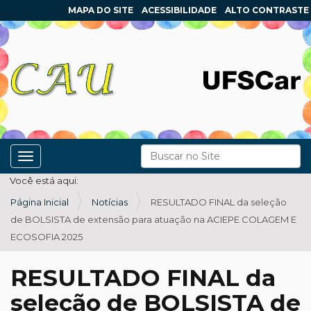
MAPA DO SITE
ACESSIBILIDADE
ALTO CONTRASTE
N
Busca
Toggle navigation
a
Busca Avançada…
Você está aqui:
v
Página Inicial
Notícias
RESULTADO FINAL da seleção
e
de BOLSISTA de extensão para atuação na ACIEPE COLAGEM E
g
ECOSOFIA 2025
a
ç
RESULTADO FINAL da
ã
seleção de BOLSISTA de
o