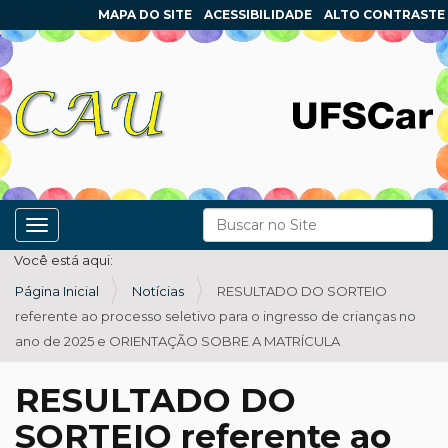
MAPA DO SITE
ACESSIBILIDADE
ALTO CONTRASTE
N
Busca
Toggle navigation
a
Busca Avançada…
Você está aqui:
v
Página Inicial
Notícias
RESULTADO DO SORTEIO
e
referente ao processo seletivo para o ingresso de crianças no
g
ano de 2025 e ORIENTAÇÃO SOBRE A MATRÍCULA
a
ç
RESULTADO DO
ã
SORTEIO referente ao
o