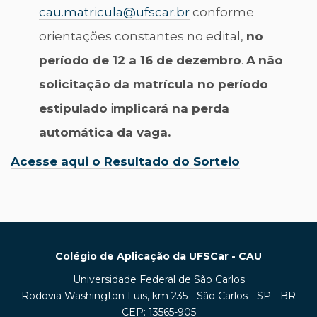
cau.matricula@ufscar.br
conforme
orientações constantes no edital,
no
período de 12 a 16 de dezembro
.
A
não
solicitação
da matrícula no período
estipulado
i
mplicará na perda
automática da vaga.
Acesse aqui o Resultado do Sorteio
Colégio de Aplicação da UFSCar - CAU
Universidade Federal de São Carlos
Rodovia Washington Luis, km 235 - São Carlos - SP - BR
CEP: 13565-905