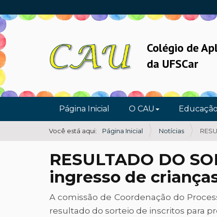
Colégio de Ap
da UFSCar
N
Página Inicial
O CAU
Educaçã
a
v
Você está aqui:
Página Inicial
Notícias
RESUL
e
RESULTADO DO SORTE
g
a
ingresso de criança
ç
A comissão de Coordenação do Processo
ã
resultado do sorteio de inscritos para 
o