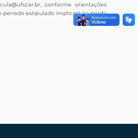
cula@ufscar.br, conforme orientações
o período estipulado implicará na perda