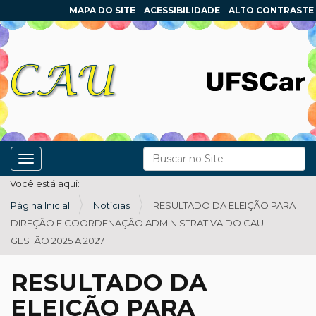
MAPA DO SITE
ACESSIBILIDADE
ALTO CONTRASTE
N
Busca
Toggle navigation
a
Busca Avançada…
Você está aqui:
v
Página Inicial
Notícias
RESULTADO DA ELEIÇÃO PARA
e
DIREÇÃO E COORDENAÇÃO ADMINISTRATIVA DO CAU -
g
GESTÃO 2025 A 2027
a
ç
RESULTADO DA
ã
ELEIÇÃO PARA
o