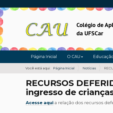
Colégio de Ap
da UFSCar
N
Página Inicial
O CAU
Educaçã
a
v
Você está aqui:
Página Inicial
Notícias
RECUR
e
RECURSOS DEFERIDOS
g
a
ingresso de criança
ç
Acesse aqui
a relação dos recursos def
ã
o