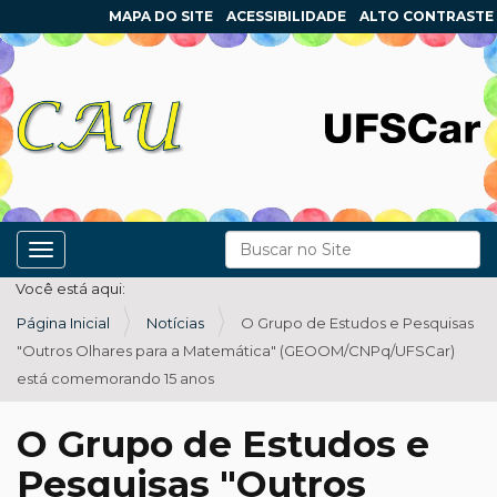
MAPA DO SITE
ACESSIBILIDADE
ALTO CONTRASTE
N
Busca
Toggle navigation
a
Busca Avançada…
Você está aqui:
v
Página Inicial
Notícias
O Grupo de Estudos e Pesquisas
e
"Outros Olhares para a Matemática" (GEOOM/CNPq/UFSCar)
g
está comemorando 15 anos
a
ç
O Grupo de Estudos e
ã
Pesquisas "Outros
o