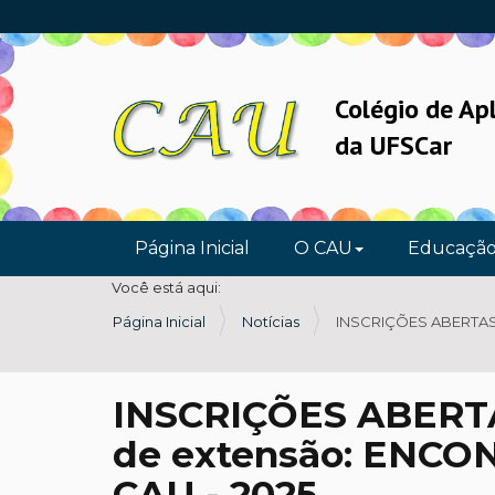
Colégio de Ap
da UFSCar
N
Página Inicial
O CAU
Educaçã
a
Você está aqui:
v
Página Inicial
Notícias
INSCRIÇÕES ABERTAS 
e
g
a
INSCRIÇÕES ABERTAS
ç
de extensão: ENC
ã
o
CAU - 2025