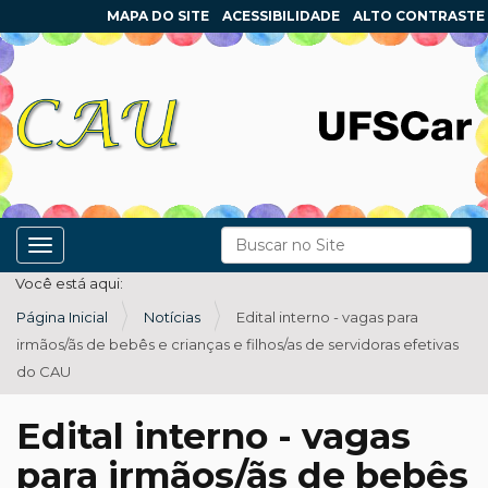
MAPA DO SITE
ACESSIBILIDADE
ALTO CONTRASTE
N
Busca
Toggle navigation
a
Busca Avançada…
Você está aqui:
v
Página Inicial
Notícias
Edital interno - vagas para
e
irmãos/ãs de bebês e crianças e filhos/as de servidoras efetivas
g
do CAU
a
ç
Edital interno - vagas
ã
para irmãos/ãs de bebês
o