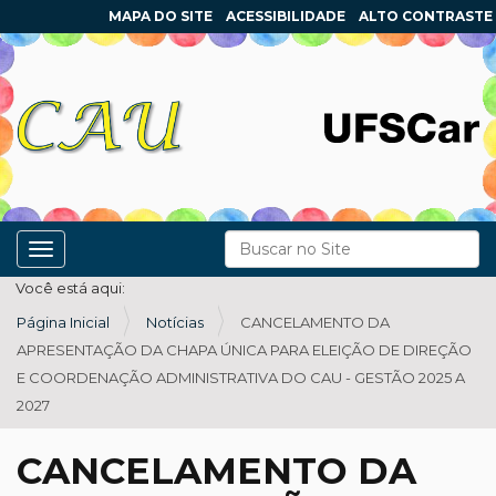
MAPA DO SITE
ACESSIBILIDADE
ALTO CONTRASTE
N
Busca
Toggle navigation
a
Busca Avançada…
Você está aqui:
v
Página Inicial
Notícias
CANCELAMENTO DA
e
APRESENTAÇÃO DA CHAPA ÚNICA PARA ELEIÇÃO DE DIREÇÃO
g
E COORDENAÇÃO ADMINISTRATIVA DO CAU - GESTÃO 2025 A
a
2027
ç
ã
CANCELAMENTO DA
o