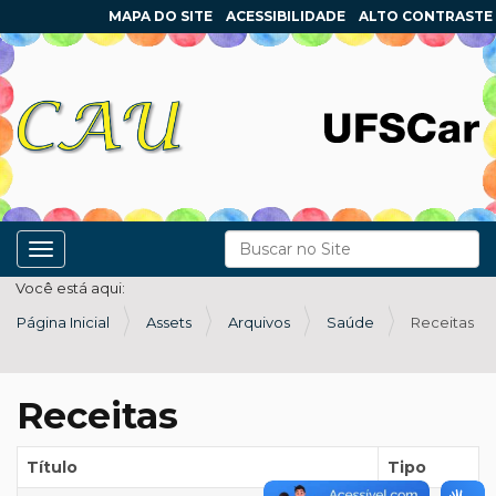
MAPA DO SITE
ACESSIBILIDADE
ALTO CONTRASTE
N
Busca
Toggle navigation
a
Busca Avançada…
Você está aqui:
v
Página Inicial
Assets
Arquivos
Saúde
Receitas
e
g
a
Receitas
ç
ã
Título
Tipo
o