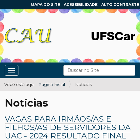
MAPA DO SITE
ACESSIBILIDADE
ALTO CONTRASTE
N
Busca
Toggle navigation
a
Busca Avançada…
v
Você está aqui:
Página Inicial
Notícias
e
Notícias
g
a
VAGAS PARA IRMÃOS/AS E
ç
FILHOS/AS DE SERVIDORES DA
ã
UAC - 2024 RESULTADO FINAL
o